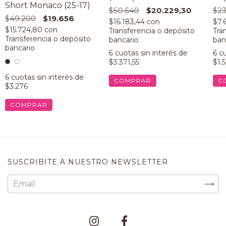
Short Monaco (25-17)
$50.640
$20.229,30
$23
$49.200
$19.656
$16.183,44
con
$7.
$15.724,80
con
6
cuotas sin interés de
6
cu
$3.371,55
$1.
6
cuotas sin interés de
COMPRAR
C
$3.276
COMPRAR
SUSCRIBITE A NUESTRO NEWSLETTER