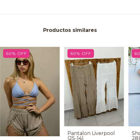
Productos similares
60
%
OFF
60
%
OFF
6
Pantalon Liverpool
Sho
(25-14)
28