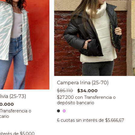
Campera Irina (25-70)
$85.110
$34.000
via (25-73)
$27.200
con
0.000
6
cuotas sin interés de
$5.666,67
interés de
$5.000