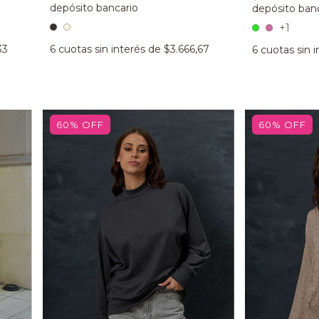
+1
33
6
cuotas sin interés de
$3.666,67
6
cuotas sin 
60
%
OFF
60
%
OFF