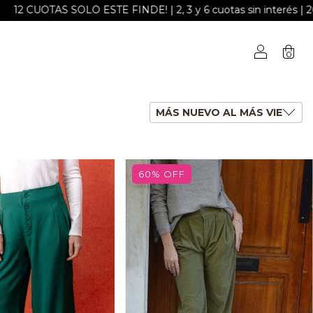
 | 2, 3 y 6 cuotas sin interés | 20% off con transf o depós
0
60
%
OFF