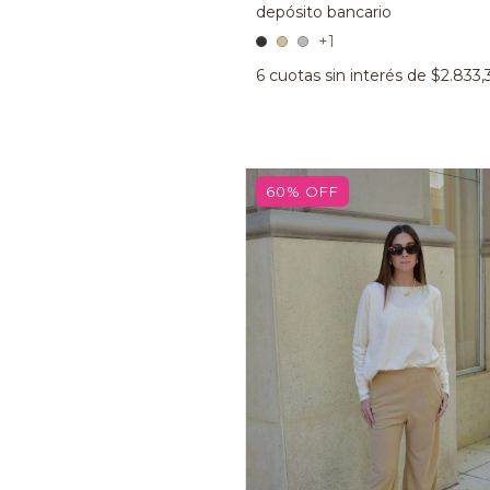
+1
6
cuotas sin interés de
$2.833,
60
%
OFF