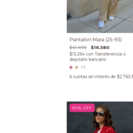
Pantalon Mara (25-93)
$41.490
$16.580
$13.264
con
+1
6
cuotas sin interés de
$2.763,
60
%
OFF