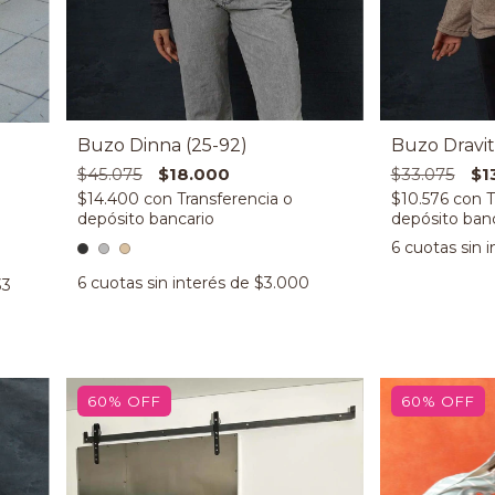
Buzo Dinna (25-92)
Buzo Dravit
$45.075
$18.000
$33.075
$1
$14.400
con
$10.576
con
6
cuotas sin 
6
cuotas sin interés de
$3.000
33
60
%
OFF
60
%
OFF