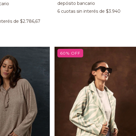
6
cuotas sin interés de
$3.940
interés de
$2.786,67
60
%
OFF