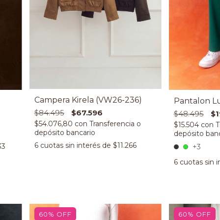
Campera Kirela (VW26-236)
Pantalon Lu
$84.495
$67.596
$48.495
$1
$54.076,80
con
$15.504
con
6
cuotas sin interés de
$11.266
33
+3
6
cuotas sin 
60
%
OFF
60
%
OFF