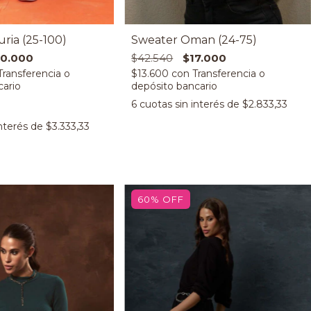
ria (25-100)
Sweater Oman (24-75)
0.000
$42.540
$17.000
$13.600
con
6
cuotas sin interés de
$2.833,33
interés de
$3.333,33
60
%
OFF