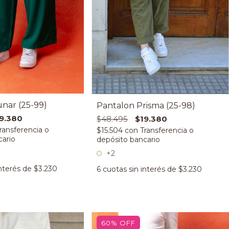
nar (25-99)
Pantalon Prisma (25-98)
9.380
$48.495
$19.380
$15.504
con
+2
interés de
$3.230
6
cuotas sin interés de
$3.230
60
%
OFF