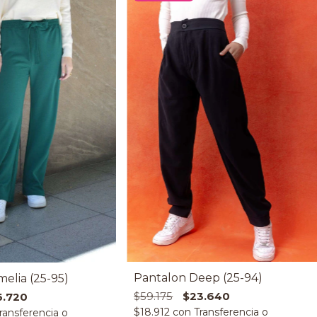
Pantalon Deep (25-94)
elia (25-95)
$59.175
$23.640
6.720
$18.912
con