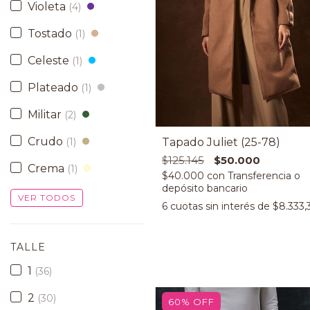
Violeta
(4)
Tostado
(1)
Celeste
(1)
Plateado
(1)
Militar
(2)
Crudo
(1)
Tapado Juliet (25-78)
$125.145
$50.000
Crema
(1)
$40.000
con
VER TODOS
6
cuotas sin interés de
$8.333,
TALLE
1
(36)
2
(30)
60
%
OFF