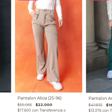
Pantalon Alicia (25-96)
Pantalon Am
$55.065
$22.000
$41.835
$1
$17.600
con
$13.376
con