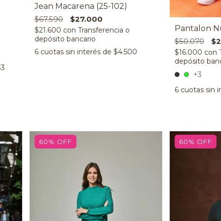
Jean Macarena (25-102)
$67.590
$27.000
Pantalon Nu
$21.600
con
$50.070
$2
6
cuotas sin interés de
$4.500
$16.000
con
33
+3
6
cuotas sin 
60
%
OFF
60
%
OFF