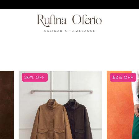
12 CUOTAS SOLO ESTE FINDE!
20
%
OFF
60
%
OFF