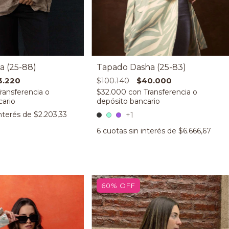
a (25-88)
Tapado Dasha (25-83)
3.220
$100.140
$40.000
$32.000
con
interés de
$2.203,33
+1
6
cuotas sin interés de
$6.666,67
60
%
OFF