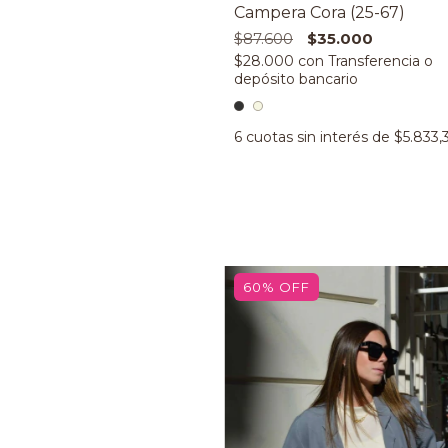
Campera Cora (25-67)
$87.600
$35.000
$28.000
con
6
cuotas sin interés de
$5.833,
60
%
OFF