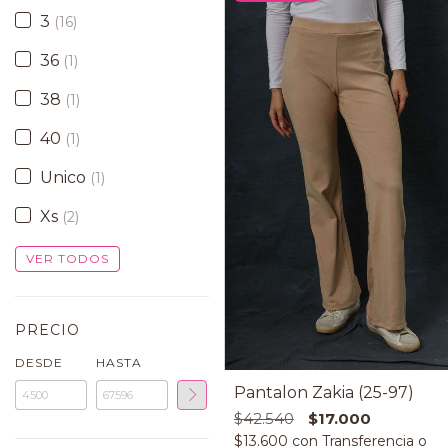
3
(16)
36
(1)
38
(1)
40
(1)
Unico
(1)
Xs
(2)
VER TODOS
PRECIO
DESDE
HASTA
Pantalon Zakia (25-97)
$42.540
$17.000
$13.600
con