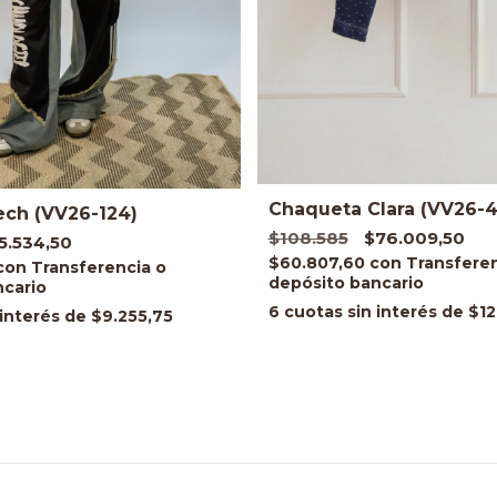
Chaqueta Clara (VV26-4
ech (VV26-124)
$108.585
$76.009,50
5.534,50
$60.807,60
con
con
6
cuotas sin interés de
$12
 interés de
$9.255,75