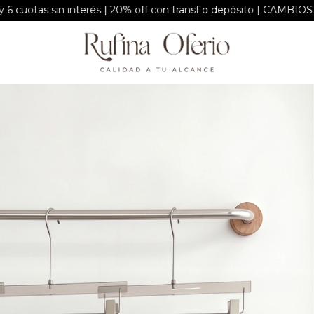
interés | 20% off con transf o depósito | CAMBIOS ÚNICAMENT