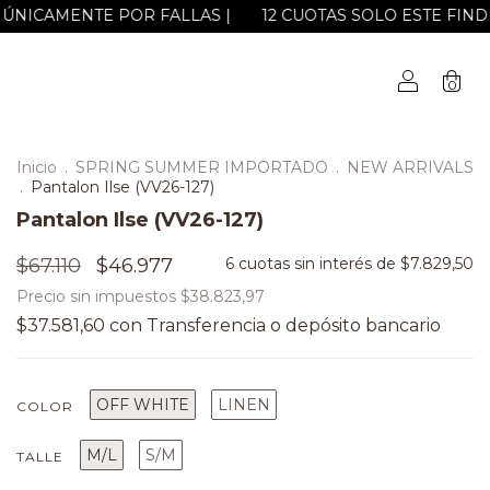
E POR FALLAS |
12 CUOTAS SOLO ESTE FINDE! | 2, 3 y 6 cuot
0
Inicio
.
SPRING SUMMER IMPORTADO
.
NEW ARRIVALS
.
Pantalon Ilse (VV26-127)
Pantalon Ilse (VV26-127)
$67.110
$46.977
6
cuotas sin interés de
$7.829,50
Precio sin impuestos
$38.823,97
$37.581,60
con
OFF WHITE
LINEN
COLOR
M/L
S/M
TALLE