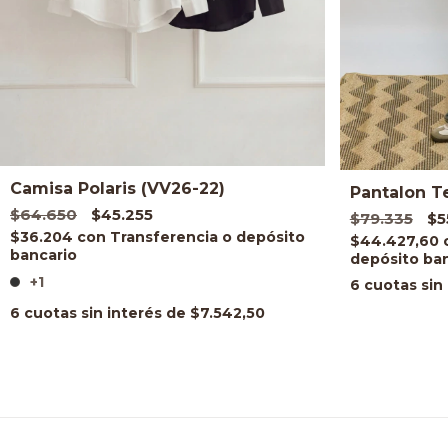
Camisa Polaris (VV26-22)
Pantalon T
$64.650
$45.255
$79.335
$5
$36.204
con
$44.427,60
+1
6
cuotas sin
6
cuotas sin interés de
$7.542,50