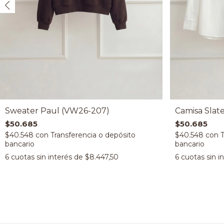
Sweater Paul (VW26-207)
Camisa Slat
$50.685
$50.685
$40.548
con
$40.548
con
6
cuotas sin interés de
$8.447,50
6
cuotas sin i