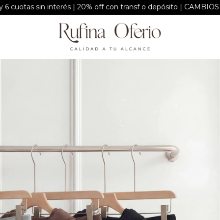
in interés | 20% off con transf o depósito | CAMBIOS ÚNICAM