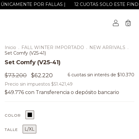
ENTE POR FALLAS |
12 CUOTAS SOLO ESTE FINDE! | 2, 3 y 6 c
0
Inicio
.
FALL WINTER IMPORTADO
.
NEW ARRIVALS
.
Set Comfy (V25-41)
Set Comfy (V25-41)
$73.200
$62.220
6
cuotas sin interés de
$10.370
Precio sin impuestos
$51.421,49
$49.776
con
COLOR
L/XL
TALLE