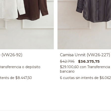
e (VW26-92)
Camisa Unnit (VW26-227)
$42.795
$36.375,75
$29.100,60
con
nterés de
$8.447,50
6
cuotas sin interés de
$6.062