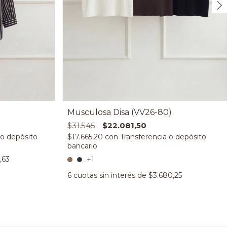
Musculosa Disa (VV26-80)
$31.545
$22.081,50
$17.665,20
con
,63
+1
6
cuotas sin interés de
$3.680,25