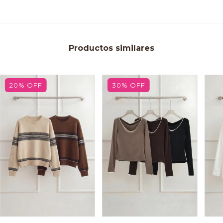
Productos similares
20
%
OFF
30
%
OFF