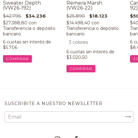
Sweater Depth
Remera Marsh
Cam
(VW26-192)
(VW26-22)
92)
$42.795
$34.236
$25.890
$18.123
$5
$27.388,80
con
$14.498,40
con
$40
6
cuotas sin interés de
6
cu
3 colores
$5.706
$8.
6
cuotas sin interés de
$3.020,50
COMPRAR
C
COMPRAR
SUSCRIBITE A NUESTRO NEWSLETTER