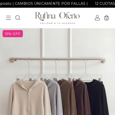
sito | CAMBIOS ÚNICAMENTE POR FALLAS |
12 CUOTAS SOLO EST
0
15
%
OFF