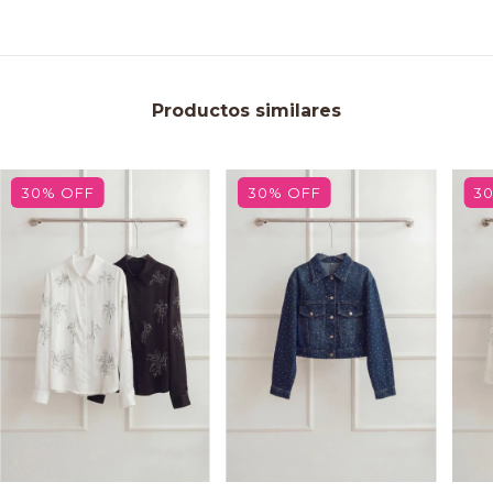
Productos similares
30
%
OFF
30
%
OFF
3