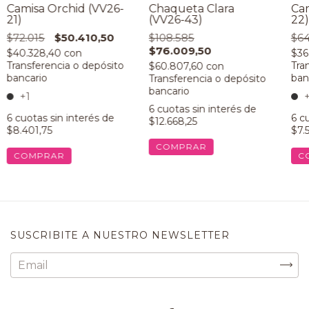
Camisa Orchid (VV26-
Chaqueta Clara
Cam
21)
(VV26-43)
22)
$72.015
$50.410,50
$108.585
$64
$76.009,50
$40.328,40
con
$36
$60.807,60
con
+1
+
6
cuotas sin interés de
6
cuotas sin interés de
6
cu
$12.668,25
$8.401,75
$7.
COMPRAR
COMPRAR
C
SUSCRIBITE A NUESTRO NEWSLETTER