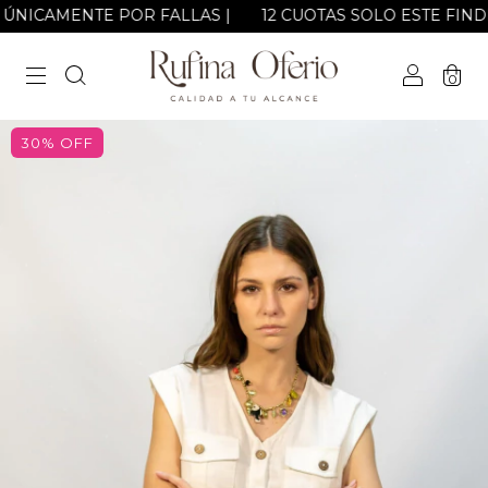
OS ÚNICAMENTE POR FALLAS |
12 CUOTAS SOLO ESTE FINDE! | 2
0
30
%
OFF